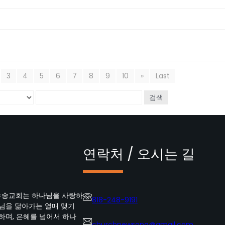
3
4
5
6
7
8
9
10
»
Last
검색
연락처 / 오시는 길
뉴송교회는 하나님을 사랑하
818-248-9191
수님을 닮아가는 열매 맺기
하며, 은혜를 넘어서 하나
churchnewsong@gmail.com