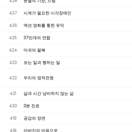
428
분별의 기준, 느림
427
시계가 필요한 시각장애인
426
액션 영화를 통한 유익
425
37만개의 연합
424
마귀의 팔복
423
보는 일과 행하는 일
422
우리의 영적전쟁
421
삶과 시간 낭비하지 않는 삶
420
3분 진료
419
공감의 장면
418
아버지의 마음으로