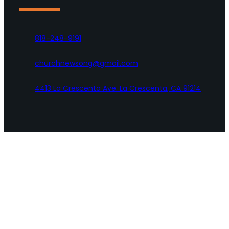
818-248-9191
churchnewsong@gmail.com
4413 La Crescenta Ave. La Crescenta, CA 91214