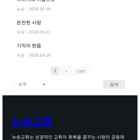
뉴송
|
2026.05.09
온전한 사랑
뉴송
|
2026.05.02
기억의 한줌
뉴송
|
2026.04.26
1
»
Last
검색
뉴송교회
뉴송교회는 성경적인 교회의 회복을 꿈꾸는 사랑의 공동체