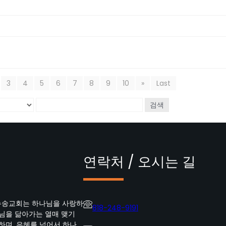
3
4
5
6
7
8
9
10
»
Last
검색
연락처 / 오시는 길
뉴송교회는 하나님을 사랑하
818-248-9191
수님을 닮아가는 열매 맺기
하며, 은혜를 넘어서 하나