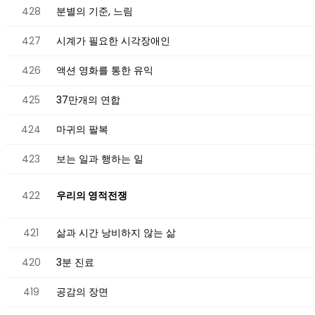
428
분별의 기준, 느림
427
시계가 필요한 시각장애인
426
액션 영화를 통한 유익
425
37만개의 연합
424
마귀의 팔복
423
보는 일과 행하는 일
422
우리의 영적전쟁
421
삶과 시간 낭비하지 않는 삶
420
3분 진료
419
공감의 장면