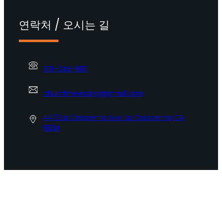
연락처 / 오시는 길
818-248-9191
churchnewsong@gmail.com
4413 La Crescenta Ave. La Crescenta, CA
91214