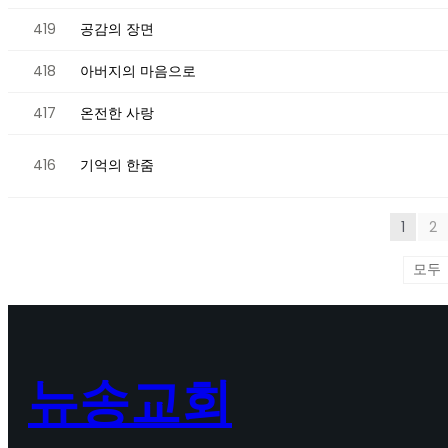
419
공감의 장면
418
아버지의 마음으로
417
온전한 사랑
416
기억의 한줌
1
2
뉴송교회