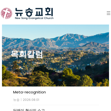
Skip
to
content
목회칼럼
Meta-recognition
뉴송
|
2026.08.01
딜레이 현상의 소고