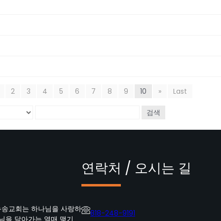
2
3
4
5
6
7
8
9
10
»
Last
검색
연락처 / 오시는 길
뉴송교회는 하나님을 사랑하
818-248-9191
수님을 닮아가는 열매 맺기