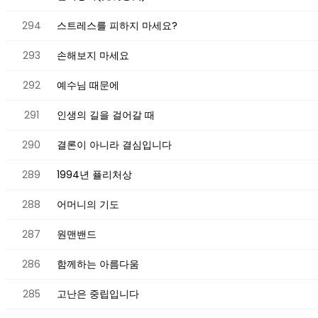
294
스트레스를 피하지 마세요?
293
손해보지 마세요
292
예수님 때문에
291
인생의 길을 걸어갈 때
290
결론이 아니라 결심입니다
289
1994년 퓰리처상
288
어머니의 기도
287
원맨밴드
286
함께하는 아름다움
285
고난은 중립입니다