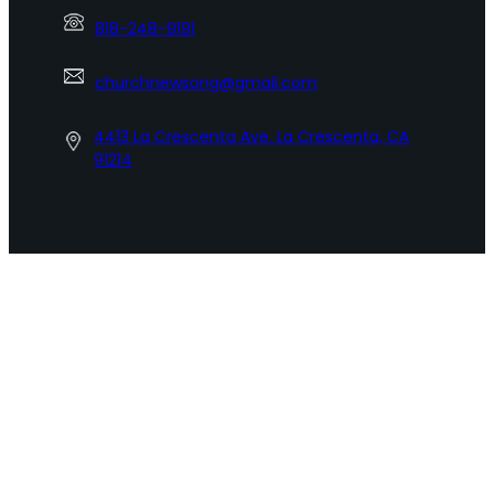
818-248-9191
churchnewsong@gmail.com
4413 La Crescenta Ave. La Crescenta, CA
91214