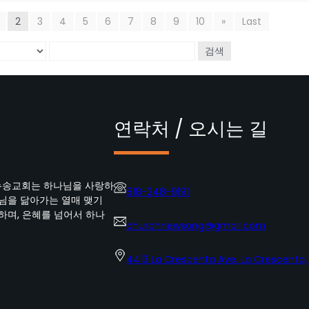
2
3
4
5
6
7
8
9
10
»
Last
검색
연락처 / 오시는 길
뉴송교회는 하나님을 사랑하
818-248-9191
수님을 닮아가는 열매 맺기
하며, 은혜를 넘어서 하나
churchnewsong@gmail.com
4413 La Crescenta Ave. La Crescenta,