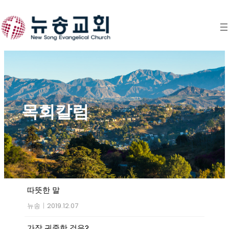
Skip
to
content
목회칼럼
따뜻한 말
뉴송
|
2019.12.07
가장 귀중한 것은?