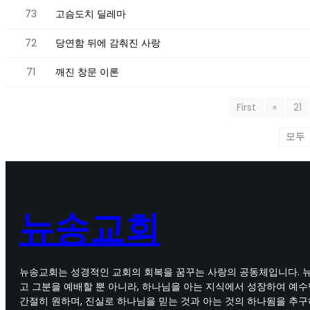
73
고슴도치 딜레마
72
당연함 뒤에 감춰진 사랑
71
깨진 창문 이론
First
«
21
뉴송교회
뉴송교회는 성경적인 교회의 회복을 꿈꾸는 사랑의 공동체입니다. 
고 그분을 예배할 뿐 아니라, 하나님을 아는 지식에서 성장하여 예
간절히 원하며, 진실로 하나님을 믿는 것과 아는 것의 하나됨을 추구