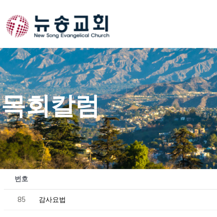
Skip
to
content
목회칼럼
번호
85
감사요법