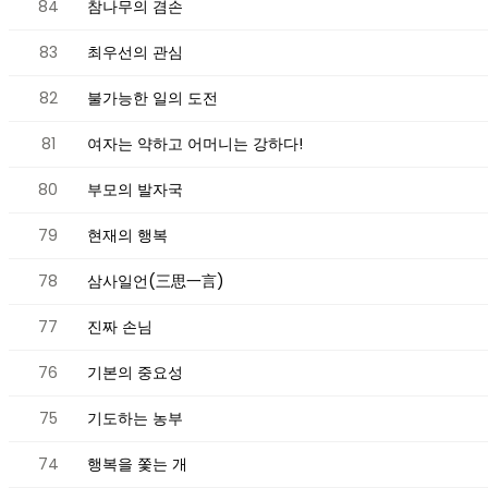
84
참나무의 겸손
83
최우선의 관심
82
불가능한 일의 도전
81
여자는 약하고 어머니는 강하다!
80
부모의 발자국
79
현재의 행복
78
삼사일언(三思一言)
77
진짜 손님
76
기본의 중요성
75
기도하는 농부
74
행복을 쫓는 개