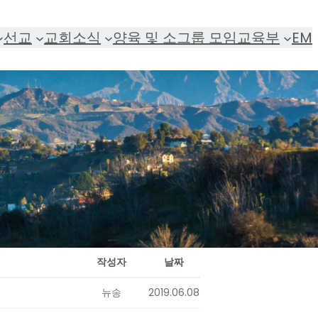
선교
교회소식
양육 및 소그룹 모임
교육부
EM
작성자
날짜
뉴송
2019.06.08