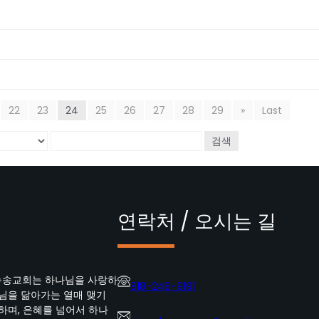
22
23
24
25
26
27
28
29
»
Last
검색
연락처 / 오시는 길
뉴송교회는 하나님을 사랑하
818-248-9191
수님을 닮아가는 열매 맺기
하며, 은혜를 넘어서 하나