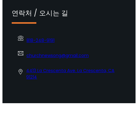
연락처 / 오시는 길
818-248-9191
churchnewsong@gmail.com
4413 La Crescenta Ave. La Crescenta, CA
91214