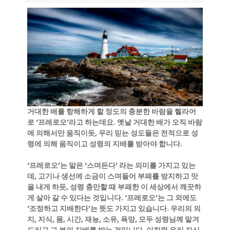
거대한 배를 항해하게 할 정도의 충분한 바람을 헬라어
로
‘
프레로오
’
라고 하는데요
.
옛날 거대한 배가 오직 바람
에 의해서만 움직이듯
,
우리 믿는 성도들은 전적으로 성
령에 의해 움직이고 성령의 지배를 받아야 합니다
.
‘
프레로오
’
는 말은
‘
스며든다
’
라는 의미를 가지고 있는
데
,
고기나 생선에 소금이 스며들어 부패를 방지하고 맛
을 내게 하듯
,
성령 충만할 때 부패한 이 세상에서 깨끗하
게 살아 갈 수 있다는 것입니다
. ‘
프레로오
’
는 그 외에도
‘
조정하고 지배한다
’
는 뜻도 가지고 있습니다
.
우리의 의
지
,
지식
,
몸
,
시간
,
재능
,
소유
,
욕망
,
모두 성령님께 맡겨
드리고 그 분의 지배를 받는 것입니다
.
이처럼 우리 자신