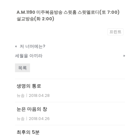
A.M.1190
미주복음방송
스윗홈 스윗멜로디
(
토
7:00)
설교방송
(
화
2:00)
프린트
«
저 너머에는?
세월을 아끼라
»
목록
생명의 통로
뉴송
|
2018.04.28
눈은 마음의 창
뉴송
|
2018.04.26
최후의 5분