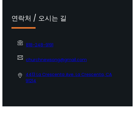
연락처 / 오시는 길
818-248-9191
churchnewsong@gmail.com
4413 La Crescenta Ave. La Crescenta, CA
91214