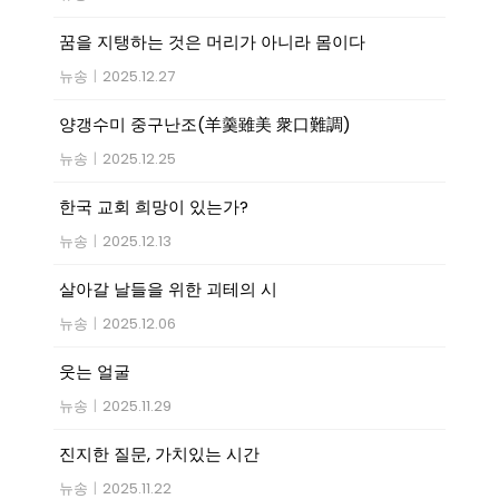
꿈을 지탱하는 것은 머리가 아니라 몸이다
뉴송
|
2025.12.27
양갱수미 중구난조(羊羹雖美 衆口難調)
뉴송
|
2025.12.25
한국 교회 희망이 있는가?
뉴송
|
2025.12.13
살아갈 날들을 위한 괴테의 시
뉴송
|
2025.12.06
웃는 얼굴
뉴송
|
2025.11.29
진지한 질문, 가치있는 시간
뉴송
|
2025.11.22