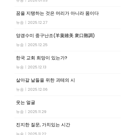
뉴송
|
2026.01.03
꿈을 지탱하는 것은 머리가 아니라 몸이다
뉴송
|
2025.12.27
양갱수미 중구난조(羊羹雖美 衆口難調)
뉴송
|
2025.12.25
한국 교회 희망이 있는가?
뉴송
|
2025.12.13
살아갈 날들을 위한 괴테의 시
뉴송
|
2025.12.06
웃는 얼굴
뉴송
|
2025.11.29
진지한 질문, 가치있는 시간
뉴송
|
2025.11.22