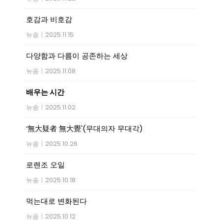
호감과 비호감
뉴송
|
2025.11.15
다양함과 다름이 공존하는 세상
뉴송
|
2025.11.08
배우는 시간
뉴송
|
2025.11.02
‘無大疑者 無大覺'(무대의자 무대각)
뉴송
|
2025.10.26
로렌조 오일
뉴송
|
2025.10.18
먹는대로 변화된다
뉴송
|
2025.10.12