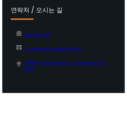
연락처 / 오시는 길
818-248-9191
churchnewsong@gmail.com
4413 La Crescenta Ave. La Crescenta, CA
91214