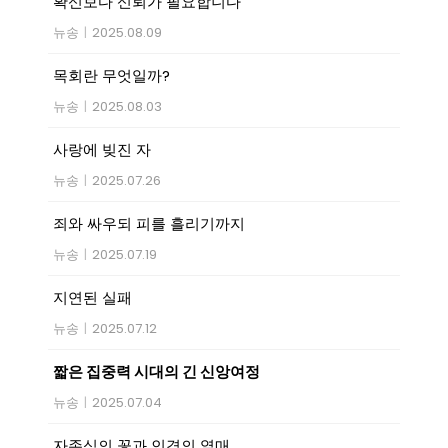
확신보다 신뢰가 필요합니다
뉴송
|
2025.08.09
목회란 무엇일까?
뉴송
|
2025.08.03
사랑에 빚진 자
뉴송
|
2025.07.26
죄와 싸우되 피를 흘리기까지
뉴송
|
2025.07.19
지연된 실패
뉴송
|
2025.07.12
짧은 집중력 시대의 긴 신앙여정
뉴송
|
2025.07.04
자존심의 꽃과 인격의 열매