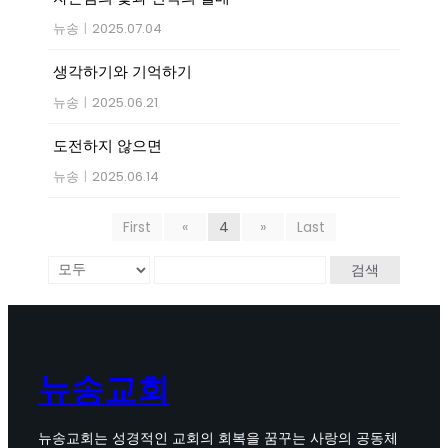
뉴송
|
2025.07.04
생각하기와 기억하기
뉴송
|
2025.06.21
도전하지 않으면
뉴송
|
2025.06.14
First
«
4
»
Last
검색
뉴송교회
뉴송교회는 성경적인 교회의 회복을 꿈꾸는 사랑의 공동체