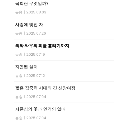
목회란 무엇일까?
뉴송
|
2025.08.03
사랑에 빚진 자
뉴송
|
2025.07.26
죄와 싸우되 피를 흘리기까지
뉴송
|
2025.07.19
지연된 실패
뉴송
|
2025.07.12
짧은 집중력 시대의 긴 신앙여정
뉴송
|
2025.07.04
자존심의 꽃과 인격의 열매
뉴송
|
2025.07.04