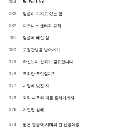
384
Be Faithful
383
말씀이 가지고 있는 힘
382
피트니스 센터와 교회
381
말씀에 매인 삶
380
고정관념을 넘어서기
379
확신보다 신뢰가 필요합니다
378
목회란 무엇일까?
377
사랑에 빚진 자
376
죄와 싸우되 피를 흘리기까지
375
지연된 실패
374
짧은 집중력 시대의 긴 신앙여정