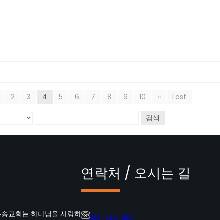
2
3
4
5
6
7
8
9
10
»
Last
검색
연락처 / 오시는 길
뉴송교회는 하나님을 사랑하
818-248-9191