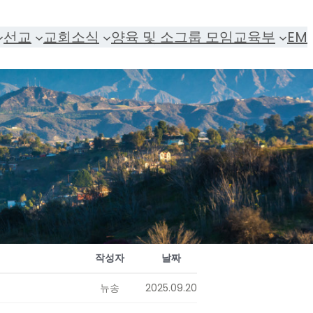
선교
교회소식
양육 및 소그룹 모임
교육부
EM
작성자
날짜
뉴송
2025.09.20