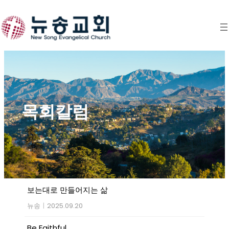
Skip
to
content
목회칼럼
보는대로 만들어지는 삶
뉴송
|
2025.09.20
Be Faithful