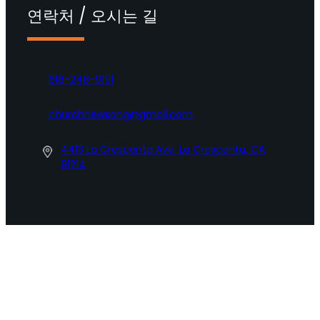
연락처 / 오시는 길
818-248-9191
churchnewsong@gmail.com
4413 La Crescenta Ave. La Crescenta, CA
91214