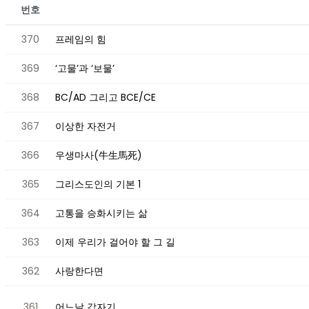
번호
370
프레임의 힘
369
‘고물’과 ‘보물’
368
BC/AD 그리고 BCE/CE
367
이상한 자전거
366
우생마사(牛生馬死)
365
그리스도인의 기본 1
364
고통을 승화시키는 삶
363
이제 우리가 걸어야 할 그 길
362
사랑한다면
361
어느날 갑자기