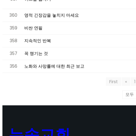
360
영적 긴장감을 놓치지 마세요
359
비싼 연필
358
지속적인 반복
357
꼭 챙기는 것
356
노화와 사망률에 대한 최근 보고
First
«
1
뉴송교회