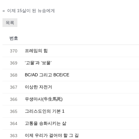
«
이제 15살이 된 뉴송에게
목록
번호
프레임의 힘
370
‘고물’과 ‘보물’
369
BC/AD 그리고 BCE/CE
368
이상한 자전거
367
우생마사(牛生馬死)
366
그리스도인의 기본 1
365
고통을 승화시키는 삶
364
이제 우리가 걸어야 할 그 길
363