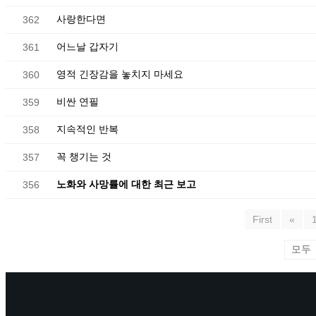
사랑한다면
362
어느날 갑자기
361
영적 긴장감을 놓치지 마세요
360
비싼 연필
359
지속적인 반복
358
꼭 챙기는 것
357
노화와 사망률에 대한 최근 보고
356
First
«