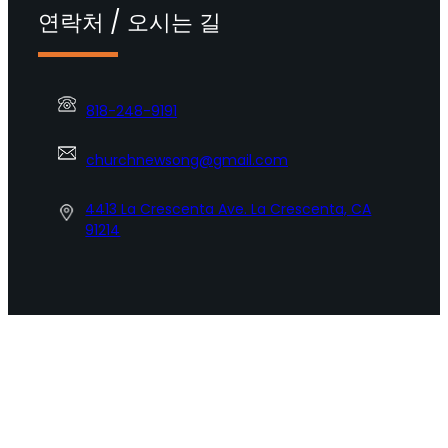
연락처 / 오시는 길
818-248-9191
churchnewsong@gmail.com
4413 La Crescenta Ave. La Crescenta, CA
91214