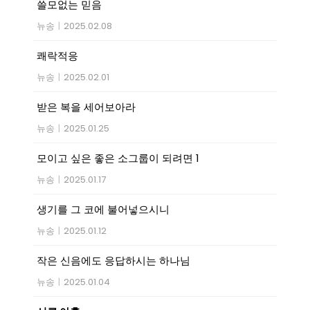
쓸모없는 믿음
뉴송
|
2025.02.08
쾌락적응
뉴송
|
2025.02.01
받은 복을 세어보아라
뉴송
|
2025.01.25
모이고 싶은 좋은 소그룹이 되려면 1
뉴송
|
2025.01.17
생기를 그 코에 불어넣으시니
뉴송
|
2025.01.12
작은 신음에도 응답하시는 하나님
뉴송
|
2025.01.04