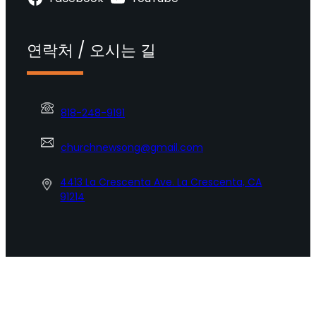
연락처 / 오시는 길
818-248-9191
churchnewsong@gmail.com
4413 La Crescenta Ave. La Crescenta, CA
91214