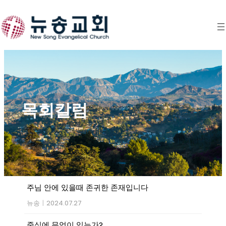
Skip
to
content
목회칼럼
주님 안에 있을때 존귀한 존재입니다
뉴송
|
2024.07.27
중심에 무엇이 있는가?