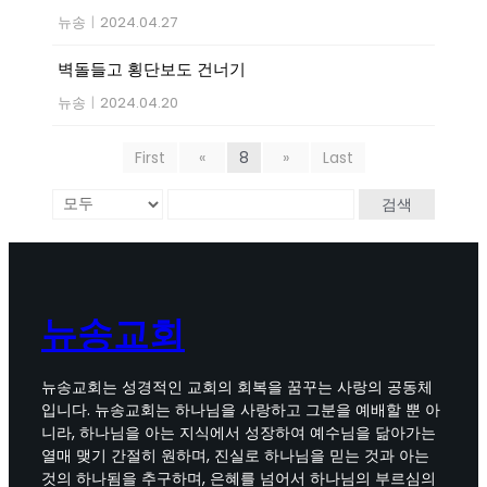
뉴송
|
2024.04.27
벽돌들고 횡단보도 건너기
뉴송
|
2024.04.20
First
«
8
»
Last
검색
뉴송교회
뉴송교회는 성경적인 교회의 회복을 꿈꾸는 사랑의 공동체
입니다. 뉴송교회는 하나님을 사랑하고 그분을 예배할 뿐 아
니라, 하나님을 아는 지식에서 성장하여 예수님을 닮아가는
열매 맺기 간절히 원하며, 진실로 하나님을 믿는 것과 아는
것의 하나됨을 추구하며, 은혜를 넘어서 하나님의 부르심의