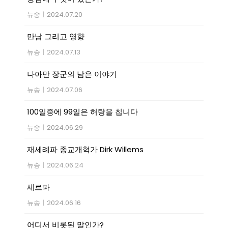
뉴송
|
2024.07.20
만남 그리고 영향
뉴송
|
2024.07.13
나아만 장군의 남은 이야기
뉴송
|
2024.07.06
100일중에 99일은 허탕을 칩니다
뉴송
|
2024.06.29
재세례파 종교개혁가 Dirk Willems
뉴송
|
2024.06.24
셰르파
뉴송
|
2024.06.16
어디서 비롯된 말인가?