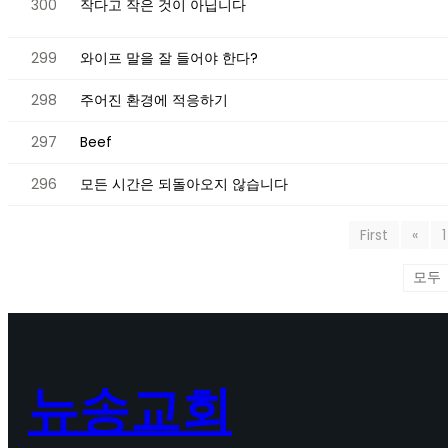
300
작다고 작은 것이 아닙니다
299
와이프 말을 잘 들어야 한다?
298
주어진 환경에 적응하기
297
Beef
296
모든 시간은 되돌아오지 않습니다
First
«
1
뉴송교회