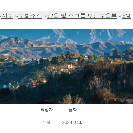
선교
교회소식
양육 및 소그룹 모임
교육부
EM
작성자
날짜
뉴송
2024.04.13