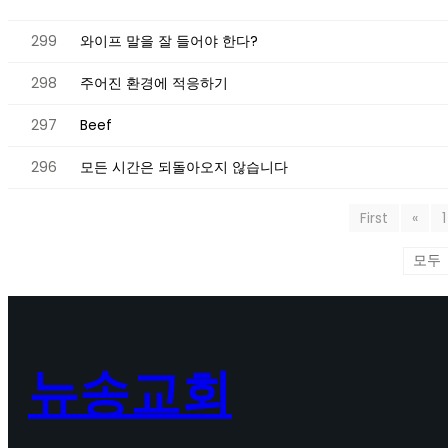
299
와이프 말을 잘 들어야 한다?
298
주어진 환경에 적응하기
297
Beef
296
모든 시간은 되돌아오지 않습니다
First
«
1
뉴송교회