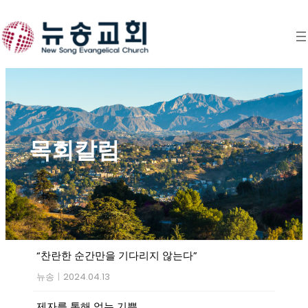
Skip
to
content
목회칼럼
“찬란한 순간만을 기다리지 않는다”
뉴송
|
2024.04.13
제자를 통해 얻는 기쁨