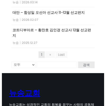
뉴송
|
2026.03.14
대만 – 함성일 오선아 선교사 11-12월 선교편지
뉴송
|
2026.02.07
코트디부아르 – 황찬호 김인경 선교사 12월 선교편
지
뉴송
|
2025.12.27
1
»
Last
검색
뉴송교회
뉴송교회는 성경적인 교회의 회복을 꿈꾸는 사랑의 공동체