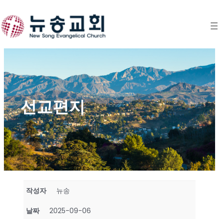
Skip
to
content
선교편지
작성자
뉴송
날짜
2025-09-06