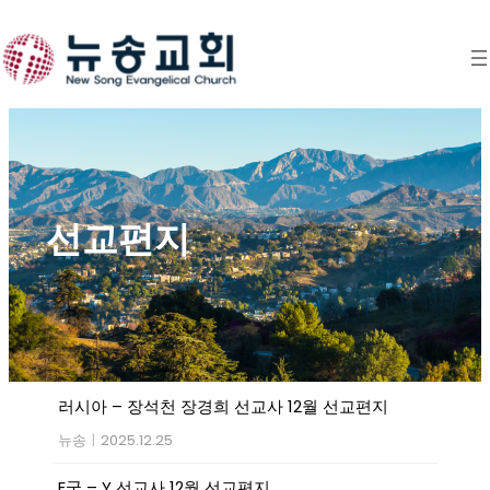
Skip
to
content
선교편지
러시아 – 장석천 장경희 선교사 12월 선교편지
뉴송
|
2025.12.25
E국 – Y 선교사 12월 선교편지