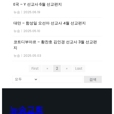
E국 – Y 선교사 6월 선교편지
뉴송
|
2025.06.19
대만 – 함성일 오선아 선교사 4월 선교편지
뉴송
|
2025.05.10
코트디부아르 – 황찬호 김인경 선교사 3월 선교편
지
뉴송
|
2025.05.03
First
«
2
»
Last
검색
뉴송교회