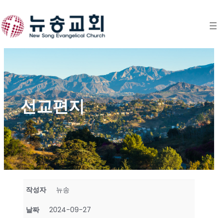
Skip
to
content
선교편지
작성자
뉴송
날짜
2024-09-27