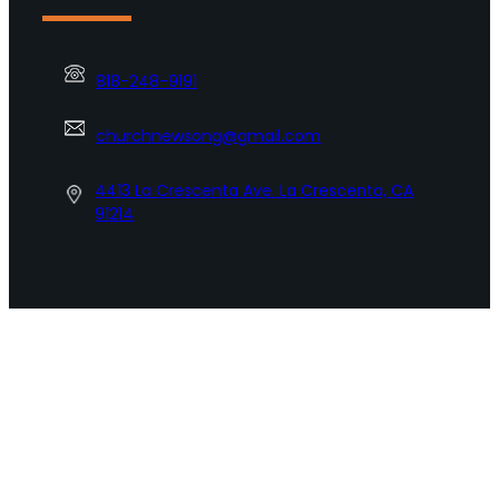
818-248-9191
churchnewsong@gmail.com
4413 La Crescenta Ave. La Crescenta, CA
91214