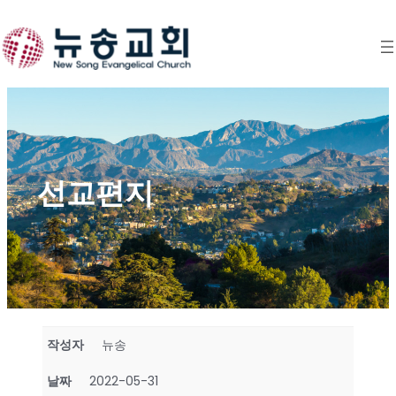
Skip
to
content
선교편지
작성자
뉴송
날짜
2022-05-31