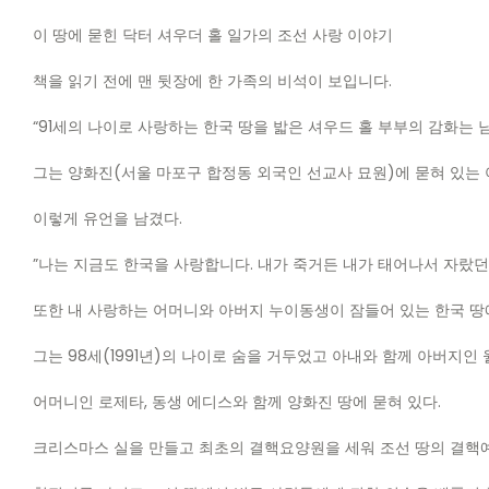
이 땅에 묻힌 닥터 셔우더 홀 일가의 조선 사랑 이야기
책을 읽기 전에 맨 뒷장에 한 가족의 비석이 보입니다
.
“91
세의 나이로 사랑하는 한국 땅을 밟은 셔우드 홀 부부의 감화는
그는 양화진
(
서울 마포구 합정동 외국인 선교사 묘원
)
에 묻혀 있는
이렇게 유언을 남겼다
.
”
나는 지금도 한국을 사랑합니다
.
내가 죽거든 내가 태어나서 자랐던
또한 내 사랑하는 어머니와 아버지 누이동생이 잠들어 있는 한국 땅
그는
98
세
(1991
년
)
의 나이로 숨을 거두었고 아내와 함께 아버지인 
어머니인 로제타
,
동생 에디스와 함께 양화진 땅에 묻혀 있다
.
크리스마스 실을 만들고 최초의 결핵요양원을 세워 조선 땅의 결핵