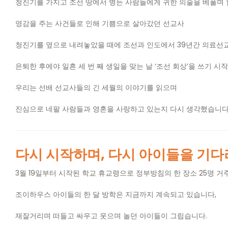
청진기를 가지고 조선 땅에서 병든 사람들에게 귀한 의술을 베풀며
영감을 주는 사건들로 인해 기쁨으로 살아갔던 선교사
청진기를 옆으로 내려놓았을 때에 조선과 인도에서
39
년간 의료선
은퇴한 후에야 일흔 세 번 째 생일을 맞는 날
‘
조선 회상
’
을 쓰기 시
우리는 선배 선교사들의 긴 세월의 이야기를 읽으며
진심으로 네팔 사람들과 영혼을 사랑하고 있는지 다시 생각했습니
다시 시작하며
,
다시 아이들을 기다
3
월
19
일부터 시작된 학교 휴교령으로 정부방침의 한 장소
25
명 거
조이하우스 아이들의 한 달 방학은 지금까지 계속되고 있습니다
,
재잘거리며 떠들고 싸우고 웃으며 놀던 아이들이 그립습니다
.