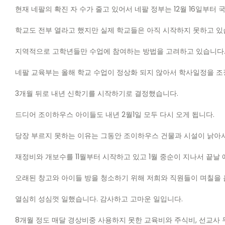
현재 네팔의 확진 자 수가 줄고 있어서 네팔 정부는
12
월
16
일부터 
학교도 전부 열라고 했지만 실제 학교들은 아직 시작하지 못하고 
지역적으로 고학년들만 수업에 참여하는 방법을 고려하고 있습니다
네팔 교육부는 올해 학교 수업이 정상화 되지 않아서 학사일정을 
3
개월 뒤로 내년 신학기를 시작하기로 결정했습니다
.
드디어 조이하우스 아이들도 내년
2
월
1
일 모두 다시 오게 됩니다
.
당장 부르지 못하는 이유는 그동안 조이하우스 건물과 시설이 낡아
재정비와 개보수를
11
월부터 시작하고 있고
1
월 중순이 지나서 끝날
오래된 창고와 아이들 방을 청소하기 위해 저희와 직원들이 며칠을
열심히 성심껏 일했습니다
.
감사하고 고마운 일입니다
.
8
개월 정도 매달 경상비중 사용하지 못한 교육비와 주식비
,
선교사 