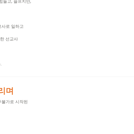
 힘들고
,
슬프지만
,
교사로 일하고
작한 선교사
다
.
리며
주불가로 시작된