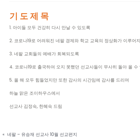
기 도 제 목
1.
아이들 모두 건강히 다시 만날 수 있도록
2.
코로나
19
로 어려워진 네팔 경제와 학교 교육의 정상화가 이루어
3.
네팔 교회들의 예배가 회복되도록
4.
코로나
19
로 출국하여 오지 못했던 선교사들이 무사히 돌아 올 수
5.
올 해 모두 힘들었지만 또한 감사의 시간임에 감사를 드리며
하늘 맑은 조이하우스에서
선교사 김정숙
,
한혜숙 드림
«
네팔 – 유승재 선교사 10월 선교편지