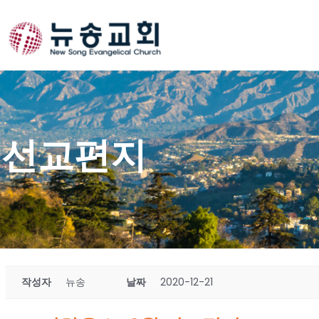
Skip
to
content
선교편지
작성자
뉴송
날짜
2020-12-21