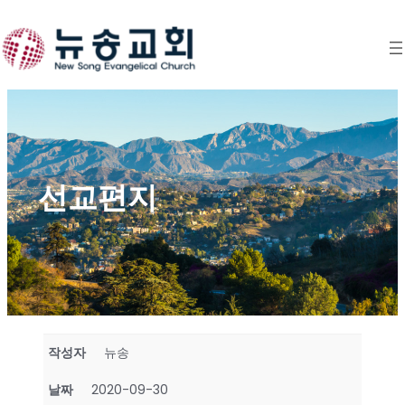
Skip
to
content
선교편지
작성자
뉴송
날짜
2020-09-30