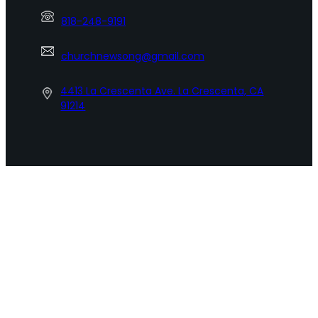
818-248-9191
churchnewsong@gmail.com
4413 La Crescenta Ave. La Crescenta, CA
91214