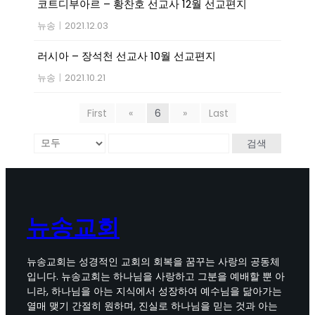
코트디부아르 – 황찬호 선교사 12월 선교편지
뉴송
|
2021.12.03
러시아 – 장석천 선교사 10월 선교편지
뉴송
|
2021.10.21
First
«
6
»
Last
검색
뉴송교회
뉴송교회는 성경적인 교회의 회복을 꿈꾸는 사랑의 공동체
입니다. 뉴송교회는 하나님을 사랑하고 그분을 예배할 뿐 아
니라, 하나님을 아는 지식에서 성장하여 예수님을 닮아가는
열매 맺기 간절히 원하며, 진실로 하나님을 믿는 것과 아는