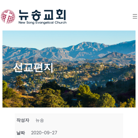
Skip
to
content
선교편지
작성자
뉴송
날짜
2020-09-27