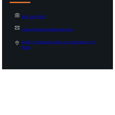
818-248-9191
churchnewsong@gmail.com
4413 La Crescenta Ave. La Crescenta, CA
91214