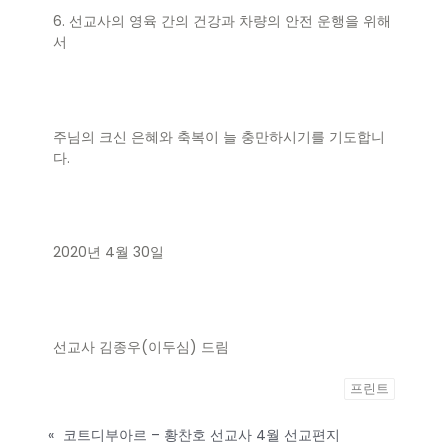
6. 선교사의 영육 간의 건강과 차량의 안전 운행을 위해
서
주님의 크신 은혜와 축복이 늘 충만하시기를 기도합니
다.
2020년 4월 30일
선교사 김종우(이두심) 드림
프린트
«
코트디부아르 – 황찬호 선교사 4월 선교편지