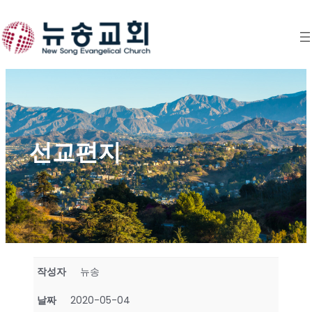
Skip
to
content
선교편지
작성자
뉴송
날짜
2020-05-04