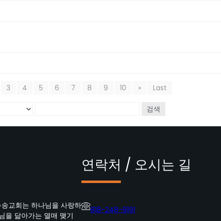
3
4
5
6
7
8
9
10
»
Last
검색
연락처 / 오시는 길
뉴송교회는 하나님을 사랑하
818-248-9191
수님을 닮아가는 열매 맺기