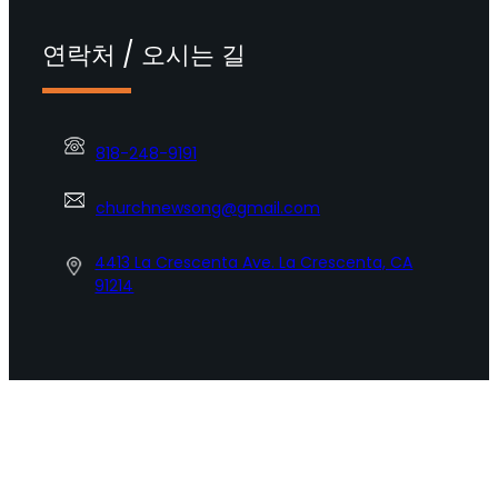
연락처 / 오시는 길
818-248-9191
churchnewsong@gmail.com
4413 La Crescenta Ave. La Crescenta, CA
91214