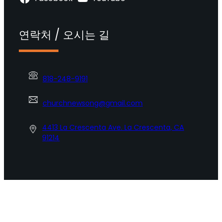
연락처 / 오시는 길
818-248-9191
churchnewsong@gmail.com
4413 La Crescenta Ave. La Crescenta, CA
91214