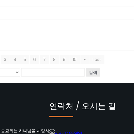
3
4
5
6
7
8
9
10
»
Last
검색
연락처 / 오시는 길
뉴송교회는 하나님을 사랑하
818-248-9191