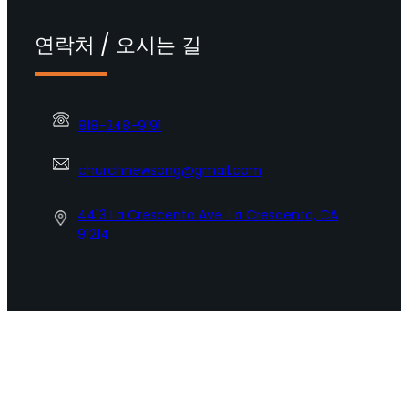
연락처 / 오시는 길
818-248-9191
churchnewsong@gmail.com
4413 La Crescenta Ave. La Crescenta, CA
91214