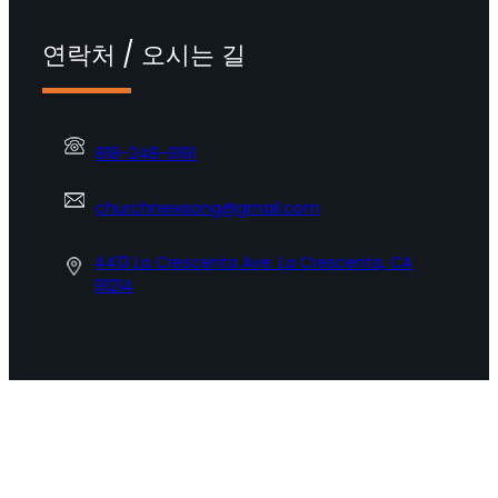
연락처 / 오시는 길
818-248-9191
churchnewsong@gmail.com
4413 La Crescenta Ave. La Crescenta, CA
91214