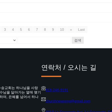
3
4
5
6
7
8
9
10
»
Last
검색
연락처 / 오시는 길
뉴송교회는 하나님을 사랑
818-248-9191
예수님을 닮아가는 열매 맺기
하며, 은혜를 넘어서 하나
churchnewsong@gmail.com
4413 La Crescenta Ave. La Crescenta, C