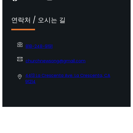
연락처 / 오시는 길
818-248-9191
churchnewsong@gmail.com
4413 La Crescenta Ave. La Crescenta, CA
91214