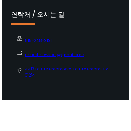
연락처 / 오시는 길
818-248-9191
churchnewsong@gmail.com
4413 La Crescenta Ave. La Crescenta, CA
91214