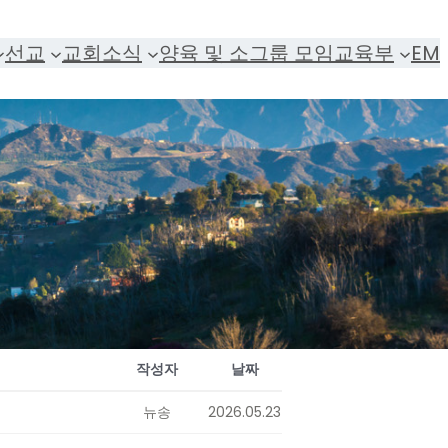
선교
교회소식
양육 및 소그룹 모임
교육부
EM
작성자
날짜
뉴송
2026.05.23